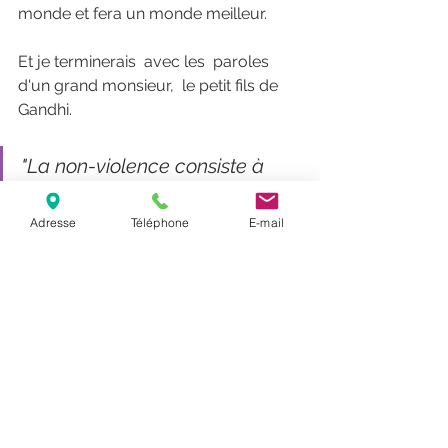
monde et fera un monde meilleur. 
Et je terminerais  avec les  paroles 
d'un grand monsieur,  le petit fils de 
Gandhi.
"La non-violence consiste à 
faire émerger ce qu'il y a de 
positif en nous. Laissons-Nous 
Adresse
Téléphone
E-mail
envahir par l'amour, le respect, 
la compréhension , 
l'appréciation,la bienveillance 
et l'attention envers les 
autres,plutôt que les 
comportements égocentriques 
, égoïstes , avides, haineux, 
pleins de préjugés, de 