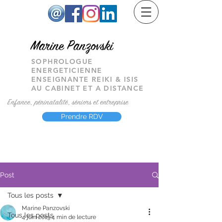
M
arine Panzovski
SOPHROLOGUE
ENERGETICIENNE
ENSEIGNANTE REIKI & ISIS
AU CABINET ET A DISTANCE
Enfance, périnatalité, séniors et entreprise
Prendre RDV
Post
Tous les posts
Marine Panzovski
Tous les posts
4 juin 2019
4 min de lecture