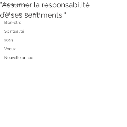
"Assumer la responsabilité
Commencer
de ses sentiments "
Votre communauté
Bien-être
Spiritualité
2019
Voeux
Nouvelle année