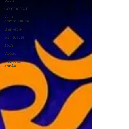
posts
Commencer
Votre
communauté
Bien-être
Spiritualité
2019
Voeux
Nouvelle
année