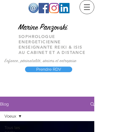
M
arine Panzovski
SOPHROLOGUE
ENERGETICIENNE
ENSEIGNANTE REIKI & ISIS
AU CABINET ET A DISTANCE
Enfance, périnatalité, séniors et entreprise
Prendre RDV
Blog
Voeux
Tous les