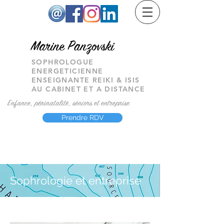
M
arine Panzovski
SOPHROLOGUE
ENERGETICIENNE
ENSEIGNANTE REIKI & ISIS
AU CABINET ET A DISTANCE
Enfance, périnatalité, séniors et entreprise
Prendre RDV
Sophrologie et entreprise