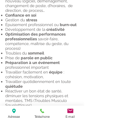
nouveau logiciel, déménagement,
changement de poste, d’horaires, de
direction, de process…
Confiance en soi
Gestion du
stress
Épuisement professionnel ou
burn-out
Développement de la
créativité
Optimisation des performances
professionnelles
savoir-faire,
compétence, maîtrise du geste, du
process)
Troubles du
sommeil
Prise de
parole en public
Préparation à un événement
professionnel important
Travailler facilement en
équipe
:
cohésion, motivation,
Travailler quotidiennement en toute
quiétude
Réactiver un bon état de santé,
diminuer les tensions physiques et
mentales, TMS (Troubles Musculo
Squelettiques)
Pour qui?
Adresse
Téléphone
E-mail