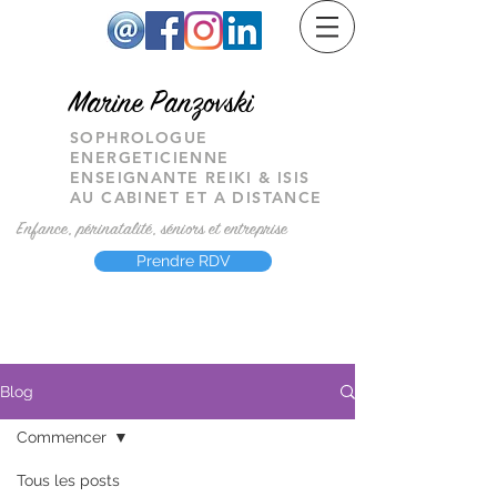
M
arine Panzovski
SOPHROLOGUE
ENERGETICIENNE
ENSEIGNANTE REIKI & ISIS
AU CABINET ET A DISTANCE
Enfance, périnatalité, séniors et entreprise
Prendre RDV
Blog
Commencer
Tous les posts