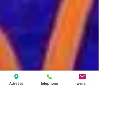
Adresse
Téléphone
E-mail