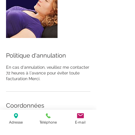
Politique d'annulation
En cas d'annulation, veuillez me contacter
72 heures à l'avance pour éviter toute
facturation Merci.
Coordonnées
42 Rue des Huit Patriotes, Paimpol, France
Adresse
Téléphone
E-mail
+0033 752344392
sophrologie.reiki@outlook.com