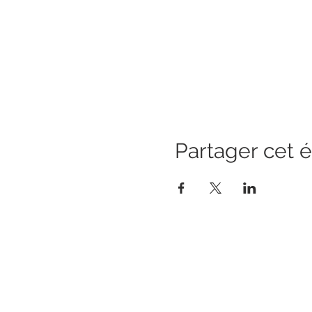
Partager cet
Bienvenue dans votre Voyage Intéri
Sur RDV au cabinet
au 42 rue des Huit Patriotes, 22500 P
Ou à distance