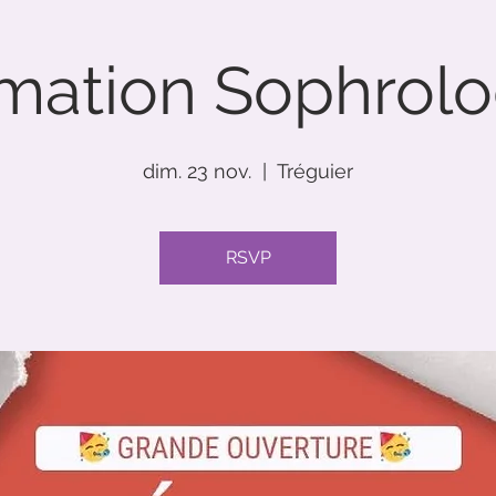
mation Sophrol
dim. 23 nov.
  |  
Tréguier
RSVP