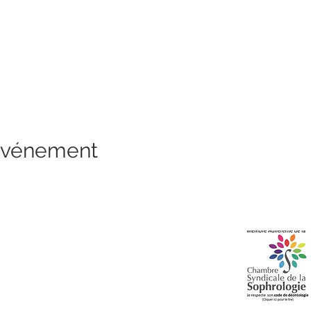
 événement
eur, à la découverte de vous-même!
Tél: 07.52.34.43.92
AIMPOL