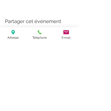
Partager cet événement
Adresse
Téléphone
E-mail
Bienvenue dans votre Voyage Intérieur, à la
découverte de vous-même!
Sur RDV au cabinet
au 42 rue des Huit Patriotes, 22500 PAIMPOL
Ou à distance
Tél:
07.52.34.43.92