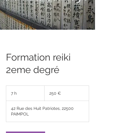
Formation reiki
2eme degré
250
euros
7 h
7
250 €
h
42 Rue des Huit Patriotes, 22500
PAIMPOL