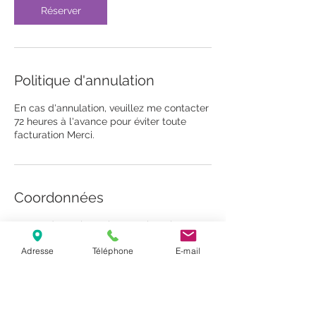
Réserver
Politique d'annulation
En cas d'annulation, veuillez me contacter
72 heures à l'avance pour éviter toute
facturation Merci.
Coordonnées
42 Rue des Huit Patriotes, Paimpol, France
+0033 752344392
Adresse
Téléphone
E-mail
sophrologie.reiki@outlook.com