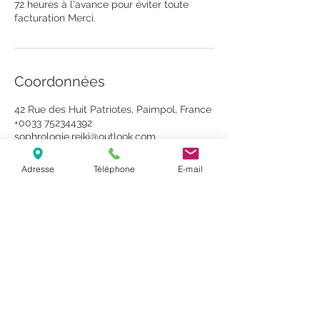
72 heures à l'avance pour éviter toute
facturation Merci.
Coordonnées
42 Rue des Huit Patriotes, Paimpol, France
+0033 752344392
sophrologie.reiki@outlook.com
Adresse
Téléphone
E-mail
Bienvenue dans votre Voyage Intérieur, à la
découverte de vous-même!
Sur RDV au cabinet
au 42 rue des Huit Patriotes, 22500 PAIMPOL
Ou à distance
Tél:
07.52.34.43.92