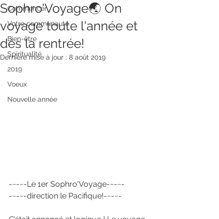
Sophro'Voyage🌏 On
Commencer
voyage toute l'année et
Votre communauté
Bien-être
dès la rentrée!
Spiritualité
Dernière mise à jour :
8 août 2019
2019
Voeux
Nouvelle année
-~-~-Le 1er Sophro'Voyage-~-~-
-~-~-direction le Pacifique!-~-~-