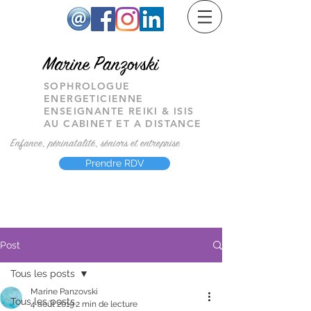
M
arine Panzovski
SOPHROLOGUE
ENERGETICIENNE
ENSEIGNANTE REIKI & ISIS
AU CABINET ET A DISTANCE
Enfance, périnatalité, séniors et entreprise
Prendre RDV
Post
Tous les posts
Marine Panzovski
Tous les posts
4 août 2019
2 min de lecture