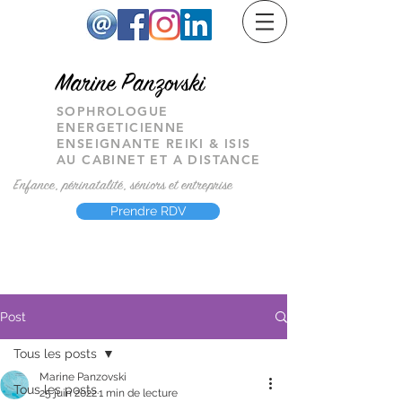
M
arine Panzovski
SOPHROLOGUE
ENERGETICIENNE
ENSEIGNANTE REIKI & ISIS
AU CABINET ET A DISTANCE
Enfance, périnatalité, séniors et entreprise
Prendre RDV
Post
Tous les posts
Marine Panzovski
Tous les posts
25 juin 2022
1 min de lecture