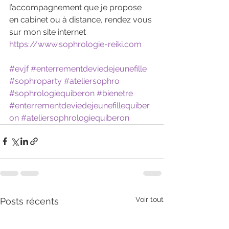
l’accompagnement que je propose 
en cabinet ou à distance, rendez vous 
sur mon site internet 
https://www.sophrologie-reiki.com
#evjf
#enterrementdeviedejeunefille
#sophroparty
#ateliersophro
#sophrologiequiberon
#bienetre
#enterrementdeviedejeunefillequiber
on
#ateliersophrologiequiberon
Voir tout
Posts récents