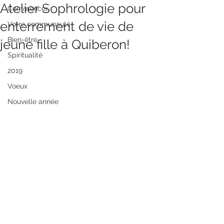
Atelier Sophrologie pour
Commencer
enterrement de vie de
Votre communauté
Bien-être
jeune fille à Quiberon!
Spiritualité
2019
Voeux
Nouvelle année